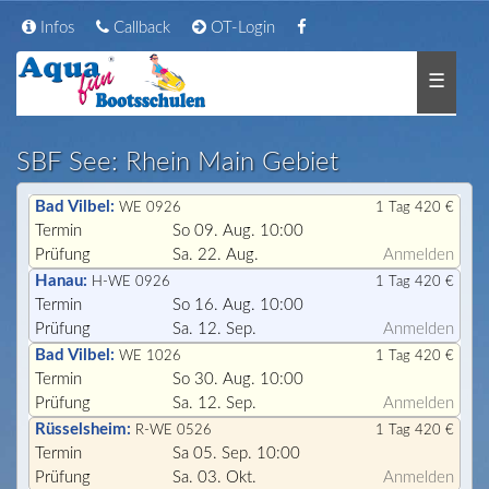
Infos
Callback
OT-Login
☰
SBF See: Rhein Main Gebiet
Bad Vilbel:
WE 0926
1 Tag 420 €
Termin
So 09. Aug. 10:00
Prüfung
Sa. 22. Aug.
Anmelden
Hanau:
H-WE 0926
1 Tag 420 €
Termin
So 16. Aug. 10:00
Prüfung
Sa. 12. Sep.
Anmelden
Bad Vilbel:
WE 1026
1 Tag 420 €
Termin
So 30. Aug. 10:00
Prüfung
Sa. 12. Sep.
Anmelden
Rüsselsheim:
R-WE 0526
1 Tag 420 €
Termin
Sa 05. Sep. 10:00
Prüfung
Sa. 03. Okt.
Anmelden